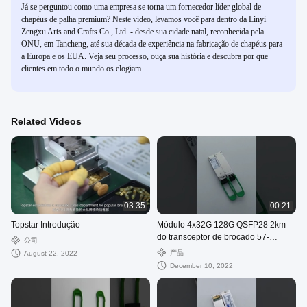
Já se perguntou como uma empresa se torna um fornecedor líder global de
chapéus de palha premium? Neste vídeo, levamos você para dentro da Linyi
Zengxu Arts and Crafts Co., Ltd. - desde sua cidade natal, reconhecida pela
ONU, em Tancheng, até sua década de experiência na fabricação de chapéus para
a Europa e os EUA. Veja seu processo, ouça sua história e descubra por que
clientes em todo o mundo os elogiam.
Related Videos
03:35
00:21
Topstar Introdução
Módulo 4x32G 128G QSFP28 2km
do transceptor de brocado 57-
公司
1000480-01 XBR-000285 FC SFP
产品
August 22, 2022
December 10, 2022