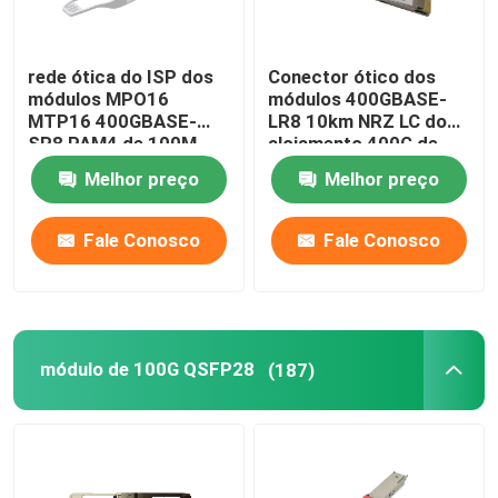
rede ótica do ISP dos
Conector ótico dos
módulos MPO16
módulos 400GBASE-
MTP16 400GBASE-
LR8 10km NRZ LC do
SR8 PAM4 de 100M
alojamento 400G de
DCO OSFP 400G
QSFP-DD
Melhor preço
Melhor preço
Fale Conosco
Fale Conosco
módulo de 100G QSFP28
(187)