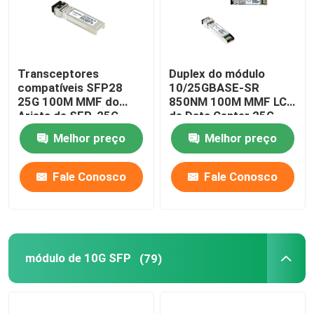
Transceptores
Duplex do módulo
compatíveis SFP28
10/25GBASE-SR
25G 100M MMF do
850NM 100M MMF LC
Arista de SFP-25G-
de Data Center 25G
MR-SR para o LAN do
SFP28
Melhor preço
Melhor preço
terreno
Fale Conosco
Fale Conosco
módulo de 10G SFP
(79)