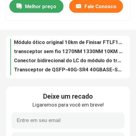
Melhor preço
Fale Conosco
Módulo ótico original 10km de Finisar FTLF1432P3BCV FC SFP+ 32G
transceptor sem fio 1270NM 1330NM 10KM SMF do módulo BIDI CPRI de 5G Fronthaul 25G SFP28
Excursão da fábrica
Conector bidirecional do LC do módulo do transceptor 80Km SFP de Finisar 10G SFP
Transceptor de QSFP-40G-SR4 40GBASE-SR4 QSFP+ 850nm 150m MTP MPO para MMF
Controle da qualidade
transceptor dos ethernet 10G do módulo 10KM de 1490nm 1310nm 1.25G Bidi Sfp
Módulo ótico 10km de Finisar FTLF1436P3BCL 32G SFP+
Contacte-nos
transceptor ótico QSFP-100G-CWDM4-S de 1310nm 2km SMF 100G-CWDM4 QSFP28
Conector compatível do módulo 10GBASE-LR LC de SFP-10G-LR-S Cisco SFP
Notícia
Módulo RoHS de SFP-10G-LR-L SFP+ 10G 10Km 1310nm LR Cisco SFP
Os DOM do módulo 10GBASE-ZR SFP+ 1550nm 80Km de SFP-10G-ZR-S Cisco SFP
Produtos de IA da Nvidia
Deixe um recado
Módulo ótico QSFP-100G-SR4-S de TAA 100GBase-SR4 QSFP28 100m Cisco
Ligaremos para você em breve!
10Km 1,25 módulos da fibra multimodo do transceptor 1550nm 1310nm de G SFP
Módulo óptico 400G/800G
transceptor bidirecional de 20km SFP g 1,25 1310nm TX/1490nm RX
Transceptor ótico 25Km de Toptrans BIDI 1.25G 1310nm 1550nm SFP
módulo de 100G QSFP28
transceptor SFP+ frente e verso do módulo SFP-10G-LR de 10Gbps 10km SMF DDM Cisco SFP