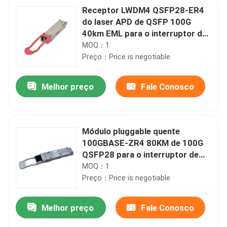
Receptor LWDM4 QSFP28-ER4
do laser APD de QSFP 100G
40km EML para o interruptor da
fibra
MOQ：1
Preço：Price is negotiable
Melhor preço
Fale Conosco
Módulo pluggable quente
100GBASE-ZR4 80KM de 100G
QSFP28 para o interruptor de
rede de SFP
MOQ：1
Preço：Price is negotiable
Melhor preço
Fale Conosco