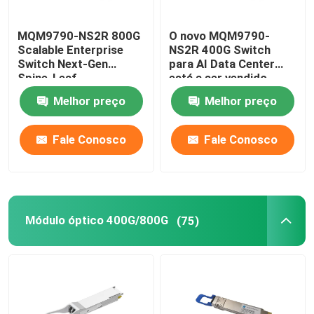
Módulo de Cisco SFP
MQM9790-NS2R 800G
O novo MQM9790-
Scalable Enterprise
NS2R 400G Switch
Switch Next-Gen
para AI Data Center
Módulo original de SFP
Spine-Leaf
está a ser vendido
Architecture para
Melhor preço
Melhor preço
Centros de Dados de
Hiperscala
transceptor de 40G QSFP+
Fale Conosco
Fale Conosco
Transceptor ótico de SFP
Cabo Óptico DAC/AOC
Módulo óptico 400G/800G
(75)