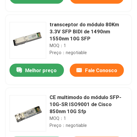
transceptor do módulo 80Km
3.3V SFP BIDI de 1490nm
1550nm 10G SFP
MOQ：1
Preço：negotiable
Melhor preço
Fale Conosco
Casa
CE multimodo do módulo SFP-
10G-SR ISO9001 de Cisco
850nm 10G Sfp
Produtos
MOQ：1
Preço：negotiable
Sobre nós