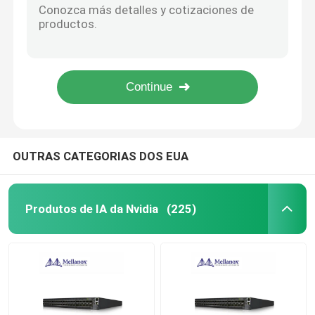
transceptor do módulo 1.25G 40KM SMF de 1310nm 1490nm BIDI Sfp
módulo de 25G SFP28
Os DOM multimodos SFP-10G-SR do módulo 850nm 300m de 10GBASE-SR SFP+ Cisco SFP
Transceptor duplo SFP-10G-SR-S do SÊNIOR MMF 300m LC DDM de SFP+ compatível
transceptores óticos dos módulos 400G 400GBASE-DR4 SMF GBIC de 1310nm 500m
módulo de 10G SFP
Transceptor ótico 80KM Rohs de Toptrans BIDI 1.25G-80AD/BD SFP
Transceptor ótico de Finisar
OUTRAS CATEGORIAS DOS EUA
cartão do adaptador de rede
Produtos de IA da Nvidia
(225)
Módulo FC SFP em brocado
Interruptor do SAN de brocado
Licença da VAGEM de brocado