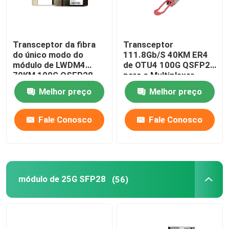
Transceptor da fibra
Transceptor
do único modo do
111.8Gb/S 40KM ER4
módulo de LWDM4
de OTU4 100G QSFP28
70KM 100G QSFP28
para o Multiplexer
ótico de Oadm Cwdm
Melhor preço
Melhor preço
Fale Conosco
Fale Conosco
módulo de 25G SFP28
(56)