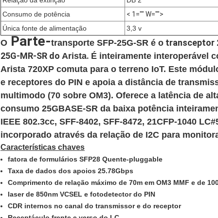
Relação da extinção
DB 2
Consumo de potência
< 1="" W="">
Única fonte de alimentação
3,3 v
Parte-
transceptor
O
transporte SFP-25G-SR é o
25G-MR-SR do
.
Arista
É inteiramente interoperável 
Arista 720XP comuta para o terreno IoT. Este mód
e receptores do PIN e apoia a distância de transmi
multimodo (70 sobre OM3). Oferece a latência de alt
consumo 25GBASE-SR da baixa potência inteirame
IEEE 802.3cc, SFF-8402, SFF-8472, 21CFP-1040 LC#
incorporado através da relação de I2C para monitor
Características chaves
fatora de formulários SFP28 Quente-pluggable
Taxa de dados dos apoios 25.78Gbps
Comprimento de relação máximo de 70m em OM3 MMF e de 1
laser de 850nm VCSEL e fotodetector do PIN
CDR internos no canal do transmissor e do receptor
Receptáculo frente e verso do LC