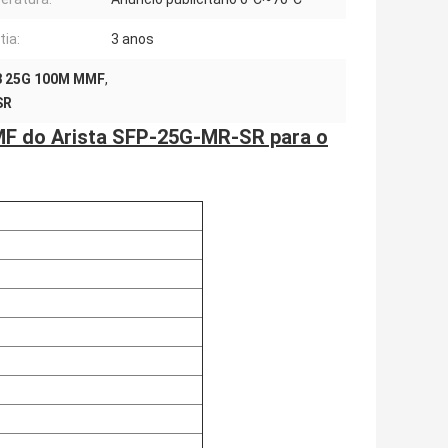
tia:
3 anos
8 25G 100M MMF
,
SR
F do Arista SFP-25G-MR-SR para o