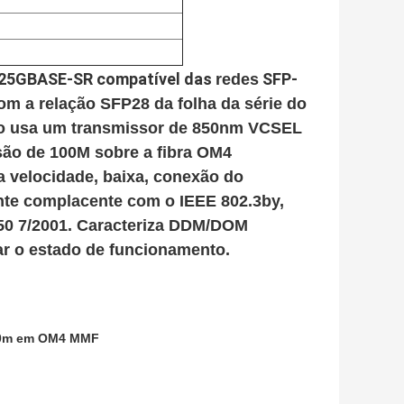
 25GBASE-SR compatível das
SFP-
redes
com a relação SFP28 da folha da série do
ulo usa um transmissor de 850nm VCSEL
ssão de 100M sobre a fibra OM4
a velocidade, baixa, conexão do
nte complacente com
o IEEE 802.3by,
50 7/2001. Caracteriza DDM/DOM
ar o estado de funcionamento.
00m em OM4 MMF