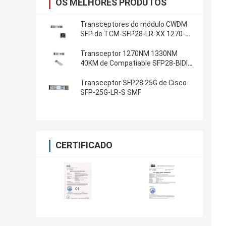
OS MELHORES PRODUTOS
Transceptores do módulo CWDM
SFP de TCM-SFP28-LR-XX 1270-
1370NM 25G SFP28
Transceptor 1270NM 1330NM
40KM de Compatiable SFP28-BIDI-
25G-ER 25G SFP28 BIDI
Transceptor SFP28 25G de Cisco
SFP-25G-LR-S SMF
CERTIFICADO