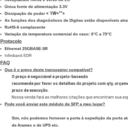
Única fonte de alimentação 3.3V
< 1W="">
Dissipação de poder
As funções dos diagnósticos de Digitas estão disponíveis atra
RoHS-6 complacente
Variação da temperatura comercial do caso: 0°C a 70°C
Protocolo
Ethernet 25GBASE-SR
Infiniband EDR
FAQ
Que é o preço deste transceptor compatível?
O preço é negociável e projeto-baseado
recomende por favor os detalhes do projeto com qty, orçame
prazo de execução.
Nossa venda fará as melhores citações que encontram sua ex
Pode você enviar este módulo de SFP a meu lugar?
Sim, nós podemos fornecer a porta à expedição da porta at
de Aramex e de UPS etc.