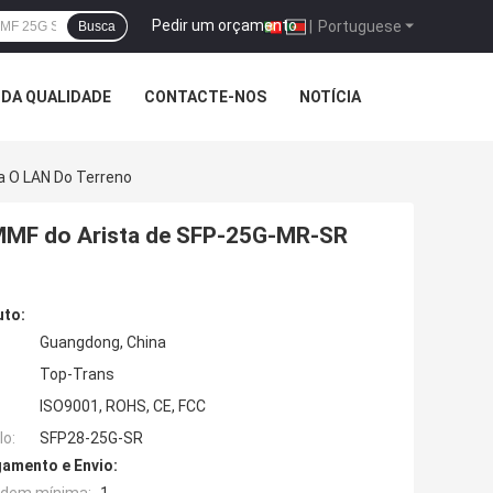
Pedir um orçamento
|
Portuguese
Busca
DA QUALIDADE
CONTACTE-NOS
NOTÍCIA
 O LAN Do Terreno
MMF do Arista de SFP-25G-MR-SR
uto:
Guangdong, China
Top-Trans
ISO9001, ROHS, CE, FCC
o:
SFP28-25G-SR
amento e Envio: