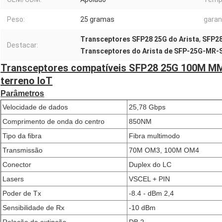
Peso:
25 gramas
garan
Transceptores SFP28 25G do Arista
,
SFP2
Destacar:
Transceptores do Arista de SFP-25G-MR-
Transceptores compatíveis SFP28 25G 100M MM
terreno IoT
Parâmetros
Velocidade de dados
25,78 Gbps
Comprimento de onda do centro
850NM
Tipo da fibra
Fibra multimodo
Transmissão
70M OM3, 100M OM4
Conector
Duplex do LC
Lasers
VSCEL + PIN
Poder de Tx
-8.4 - dBm 2,4
Sensibilidade de Rx
-10 dBm