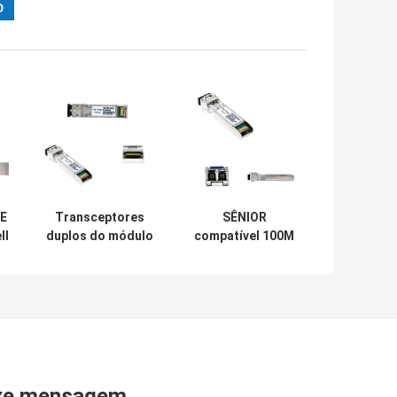
E
Transceptores
SÊNIOR
ll
duplos do módulo
compatível 100M
DMI AFBR 725SMZ
MMF dos
Avago da taxa
transceptores
e
10G 25G SFP28
SFP28 25GbE de
Mellanox EDR
Infiniband para a
HPC
xe mensagem