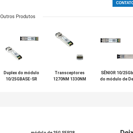
Outros Produtos
Duplex do módulo
Transceptores
SÊNIOR 10/25Gb
10/25GBASE-SR
1270NM 1330NM
do módulo de De
850NM 100M MMF
20KM SMF único
407-BCBK 25G
LC de Data
LC de 25GBASE
SFP28 para
Center 25G SFP28
SFP28 BIDI para a
interruptores d
nuvem da
PowerEdge
empresa
Dei
módulo de 25G SFP28