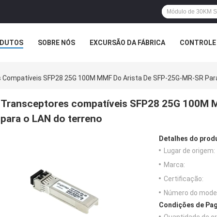
DUTOS
SOBRE NÓS
EXCURSÃO DA FÁBRICA
CONTROLE 
 Compatíveis SFP28 25G 100M MMF Do Arista De SFP-25G-MR-SR Para
Transceptores compatíveis SFP28 25G 100M 
para o LAN do terreno
Detalhes do prod
Lugar de origem:
Marca:
Certificação:
Número do model
Condições de Pag