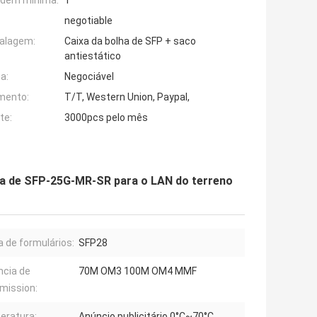
rdem mínima:
1
negotiable
alagem:
Caixa da bolha de SFP + saco
antiestático
a:
Negociável
mento:
T/T, Western Union, Paypal,
te:
3000pcs pelo mês
a de SFP-25G-MR-SR para o LAN do terreno
a de formulários:
SFP28
ncia de
70M OM3 100M OM4 MMF
mission:
eratura:
Anúncio publicitário 0°C~70°C