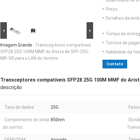
Quantidade de o
Preço:
Detalhes da emb
Tempo de entreg
Termos de paga
Imagem Grande :
Transceptores compatíveis
SFP28 25G 100M MMF do Arista de SFP-25G-
Habilidade da fon
MR-SR para o LAN do terreno
Contato
Transceptores compatíveis SFP28 25G 100M MMF do Arist
descrição
Taxa de dados:
25G
Fator
Comprimento de onda
850nm
Distâ
do centro:
Transi
OEM/ODM:
Apoiado
Temp