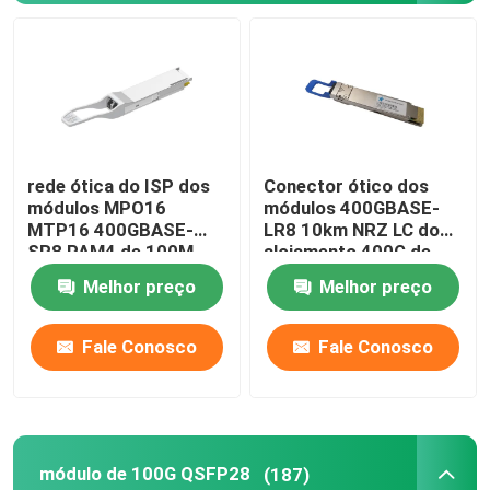
rede ótica do ISP dos
Conector ótico dos
módulos MPO16
módulos 400GBASE-
MTP16 400GBASE-
LR8 10km NRZ LC do
SR8 PAM4 de 100M
alojamento 400G de
DCO OSFP 400G
QSFP-DD
Melhor preço
Melhor preço
Casa
Fale Conosco
Fale Conosco
Produtos
módulo de 100G QSFP28
(187)
Sobre nós