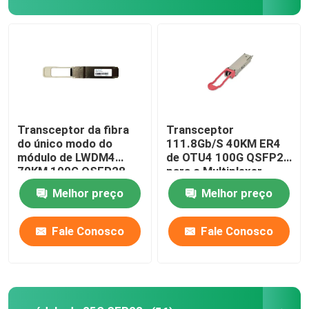
Excursão da fábrica
Controle da qualidade
Contacte-nos
Transceptor da fibra
Transceptor
do único modo do
111.8Gb/S 40KM ER4
módulo de LWDM4
de OTU4 100G QSFP28
Notícia
70KM 100G QSFP28
para o Multiplexer
ótico de Oadm Cwdm
Melhor preço
Melhor preço
Produtos de IA da Nvidia
Fale Conosco
Fale Conosco
Módulo óptico 400G/800G
módulo de 100G QSFP28