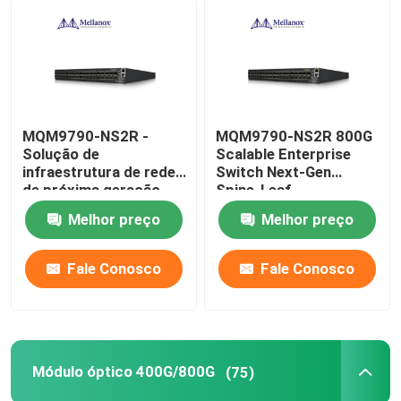
MQM9790-NS2R -
MQM9790-NS2R 800G
Solução de
Scalable Enterprise
infraestrutura de rede
Switch Next-Gen
de próxima geração
Spine-Leaf
Architecture para
Melhor preço
Melhor preço
Centros de Dados de
Hiperscala
Fale Conosco
Fale Conosco
Módulo óptico 400G/800G
(75)