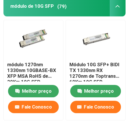
módulo de 10G SFP
(79)
Módulo de Cisco SFP
Módulo original de SFP
transceptor de 40G QSFP+
módulo 1270nm
Módulo 10G SFP+ BIDI
Transceptor ótico de SFP
1330nm 10GBASE-BX
TX 1330nm RX
XFP MSA RoHS de
1270nm de Toptrans
20Km 10G SFP
60Km 10G SFP
Cabo Óptico DAC/AOC
Melhor preço
Melhor preço
Fale Conosco
Fale Conosco