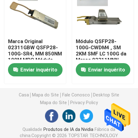
módulo de 25G SFP28
módulo de 10G SFP
Marca Original
Módulo QSFP28-
02311GBW QSFP28-
100G-CWDM4 , SM
100G-SR4, MM 850NM
2KM SMF LC 100G da
Transceptor ótico de Finisar
100M MPO Módulo
Marca 02311MNN
100G QSFP28
Enviar inquérito
Enviar inquérito
cartão do adaptador de rede
Módulo FC SFP em brocado
Casa
Mapa do Site
Fale Conosco
Desktop Site
Mapa do Site
Privacy Policy
Interruptor do SAN de brocado
Qualidade
Produtos de IA da Nvidia
Fábrica da
Licença da VAGEM de brocado
china.Copyright © 2026 TOPSTAR TECHNOLOGY