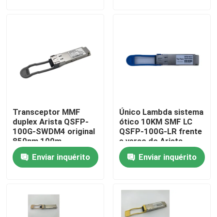
Excursão da fábrica
Controle da qualidade
Contacte-nos
Transceptor MMF
Único Lambda sistema
Notícia
duplex Arista QSFP-
ótico 10KM SMF LC
100G-SWDM4 original
QSFP-100G-LR frente
850nm 100m
e verso do Arista
Produtos de IA da Nvidia
70m/OM3 100m/OM4
QSFP28 100G PAM4
Enviar inquérito
Enviar inquérito
Módulo óptico 400G/800G
módulo de 100G QSFP28