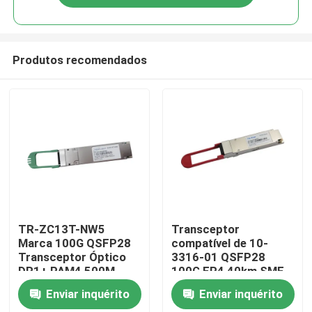
Produtos recomendados
Casa
TR-ZC13T-NW5
Transceptor
Marca 100G QSFP28
compatível de 10-
Transceptor Óptico
3316-01 QSFP28
Produtos
DR1+ PAM4 500M
100G ER4 40km SMF
Enviar inquérito
Enviar inquérito
Sobre nós