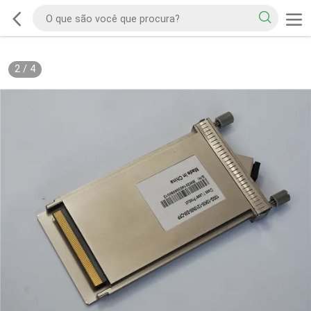
2
/
4