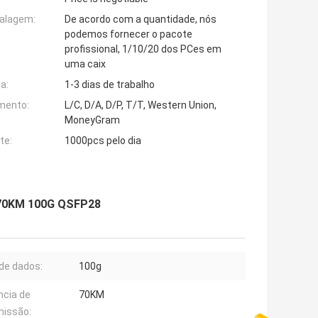
alagem:
De acordo com a quantidade, nós
podemos fornecer o pacote
profissional, 1/10/20 dos PCes em
uma caix
a:
1-3 dias de trabalho
mento:
L/C, D/A, D/P, T/T, Western Union,
MoneyGram
te:
1000pcs pelo dia
 70KM 100G QSFP28
de dados:
100g
ncia de
70KM
missão: