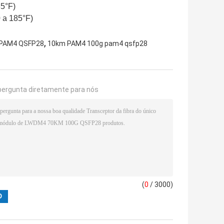
85°F)
 a 185°F)
,
m PAM4 QSFP28
10km PAM4 100g pam4 qsfp28
pergunta diretamente para nós
(
0
/ 3000)