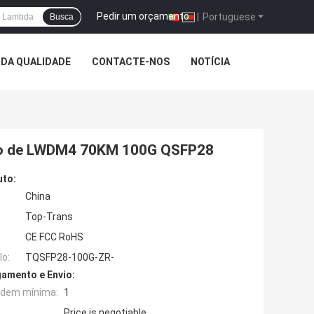
Pedir um orçamento
|
Portuguese
Busca
DA QUALIDADE
CONTACTE-NOS
NOTÍCIA
ulo de LWDM4 70KM 100G QSFP28
uto:
China
Top-Trans
CE FCC RoHS
o:
TQSFP28-100G-ZR-
amento e Envio:
rdem mínima:
1
Price is negotiable