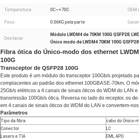
Temperatura:
0C~+70C
OEM 
Peso:
0.06KG pela parte
Garan
Módulo LWDM4 de 70KM 100G QSFP28
,
LWD
Destacar:
Único modo de LWDM4 70KM 100G QSFP28
Fibra ótica do Único-modo dos ethernet LWD
100G
Transceptor de QSFP28 100G
Este produto é um módulo do transceptor 100Gb/s projetado p
complacentes ao padrão dos ethernet 100GBASE-70km. O módu
25Gb/s elétricos a 4 canais de sinais óticos do WDM do LAN 
transmissão 100Gb/s ótica. Reversa no lado do receptor, os d
em 4 canais de sinais óticos do WDM do LAN e convertem-nos e
Parâmetros
Tipo da fibra
cabo do Único-
Conector
LC
Lasers e TIA
EML APD