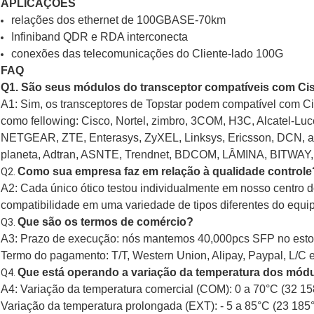
APLICAÇÕES
relações dos ethernet de 100GBASE-70km
Infiniband QDR e RDA interconecta
conexões das telecomunicações do Cliente-lado 100G
FAQ
Q1. São seus módulos do transceptor compatíveis com Ci
A1: Sim, os transceptores de Topstar podem compatível com Ci
como fellowing: Cisco, Nortel, zimbro, 3COM, H3C, Alcatel-L
NETGEAR, ZTE, Enterasys, ZyXEL, Linksys, Ericsson, DCN, a
planeta, Adtran, ASNTE, Trendnet, BDCOM, LÂMINA, BITWAY, 
Como sua empresa faz em relação à qualidade controle
Q2.
A2: Cada único ótico testou individualmente em nosso centro do
compatibilidade em uma variedade de tipos diferentes do equi
Que são os termos de comércio?
Q3.
A3: Prazo de execução: nós mantemos 40,000pcs SFP no estoq
Termo do pagamento: T/T, Western Union, Alipay, Paypal, L/C e
Que está operando a variação da temperatura dos módu
Q4.
A4: Variação da temperatura comercial (COM): 0 a 70°C (32 15
Variação da temperatura prolongada (EXT): - 5 a 85°C (23 185