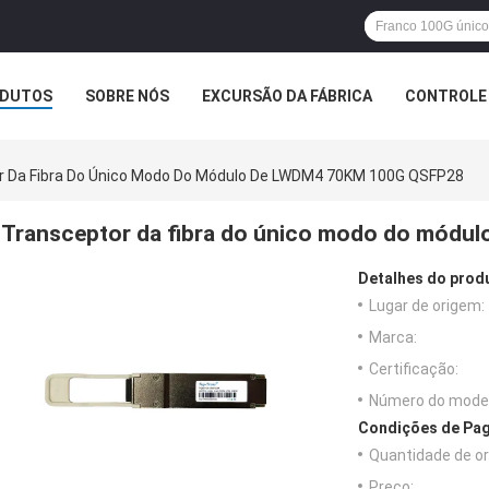
DUTOS
SOBRE NÓS
EXCURSÃO DA FÁBRICA
CONTROLE 
r Da Fibra Do Único Modo Do Módulo De LWDM4 70KM 100G QSFP28
Transceptor da fibra do único modo do mód
Detalhes do prod
Lugar de origem:
Marca:
Certificação:
Número do model
Condições de Pag
Quantidade de o
Preço: