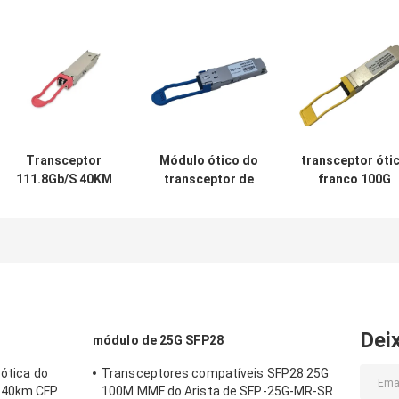
Transceptor
Módulo ótico do
transceptor óti
111.8Gb/S 40KM
transceptor de
franco 100G
ER4 de OTU4
QSFP-100G-
único Lambda
100G QSFP28
CWDM4-S 10-
MSA de 1310n
para o Multiplexer
3145-02
2km PAM4
ótico de Oadm
100GBASE
QSFP28
Cwdm
CWDM4 QSFP
2km SMF LC
Dei
módulo de 25G SFP28
 ótica do
Transceptores compatíveis SFP28 25G
 40km CFP
100M MMF do Arista de SFP-25G-MR-SR