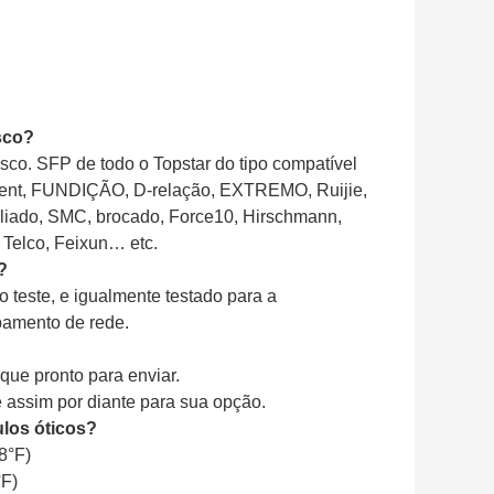
sco?
sco. SFP de todo o Topstar do tipo compatível
ucent, FUNDIÇÃO, D-relação, EXTREMO, Ruijie,
liado, SMC, brocado, Force10, Hirschmann,
Telco, Feixun… etc.
?
 teste, e igualmente testado para a
pamento de rede.
ue pronto para enviar.
 assim por diante para sua opção.
los óticos?
8°F)
°F)