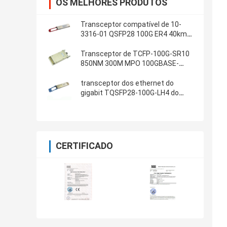
OS MELHORES PRODUTOS
Transceptor compatível de 10-
3316-01 QSFP28 100G ER4 40km
SMF
Transceptor de TCFP-100G-SR10
850NM 300M MPO 100GBASE-
SR10 100G CFP
transceptor dos ethernet do
gigabit TQSFP28-100G-LH4 do
módulo 100gbps de 100G QSFP28
CERTIFICADO