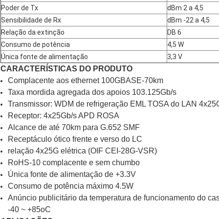
Poder de Tx
dBm 2 a 4,5
Sensibilidade de Rx
dBm -22 a 4,5
Relação da extinção
DB 6
Consumo de potência
4,5 W
Única fonte de alimentação
3,3 V
CARACTERÍSTICAS DO PRODUTO
Complacente aos ethernet 100GBASE-70km
Taxa mordida agregada dos apoios 103.125Gb/s
Transmissor: WDM de refrigeração EML TOSA do LAN 4x25Gb
Receptor: 4x25Gb/s APD ROSA
Alcance de até 70km para G.652 SMF
Receptáculo ótico frente e verso do LC
relação 4x25G elétrica (OIF CEI-28G-VSR)
RoHS-10 complacente e sem chumbo
Única fonte de alimentação de +3.3V
Consumo de potência máximo 4.5W
Anúncio publicitário da temperatura de funcionamento do cas
-40 ~ +85oC