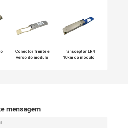
co
Conector frente e
Transceptor LR4
verso do módulo
10km do módulo
500M With FEC LC
PSM4 do
m
de QSFP PAM4
conector 100G
100GBASE-DR
QSFP28 de MPO
100G QSFP28
xe mensagem