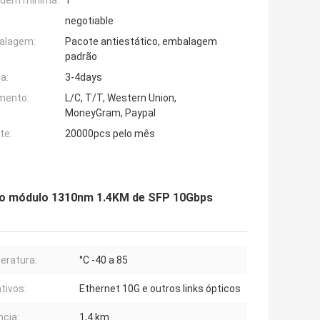
rdem mínima:
1
negotiable
alagem:
Pacote antiestático, embalagem
padrão
a:
3-4days
mento:
L/C, T/T, Western Union,
MoneyGram, Paypal
te:
20000pcs pelo mês
 do módulo 1310nm 1.4KM de SFP 10Gbps
eratura:
°C -40 a 85
tivos:
Ethernet 10G e outros links ópticos
ncia:
1,4 km