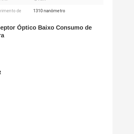
rimento de
1310 nanômetro
eptor Óptico Baixo Consumo de
ra
R