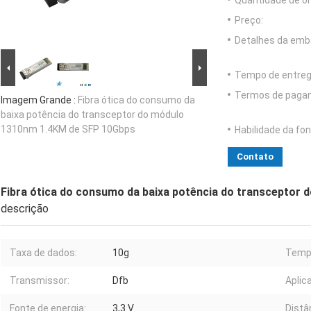
Quantidade de o
Preço:
Detalhes da emb
Tempo de entreg
Termos de paga
Imagem Grande :
Fibra ótica do consumo da
baixa potência do transceptor do módulo
1310nm 1.4KM de SFP 10Gbps
Habilidade da fon
Contato
Fibra ótica do consumo da baixa potência do transceptor
descrição
Taxa de dados:
10g
Temp
Transmissor:
Dfb
Aplica
Fonte de energia:
3,3 V
Distâ