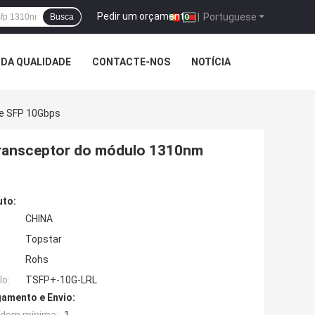
Pedir um orçamento
|
Portuguese
Busca
DA QUALIDADE
CONTACTE-NOS
NOTÍCIA
De SFP 10Gbps
 transceptor do módulo 1310nm
uto:
CHINA
Topstar
Rohs
o:
TSFP+-10G-LRL
amento e Envio: