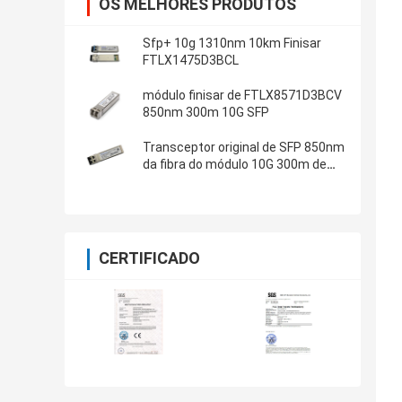
OS MELHORES PRODUTOS
Sfp+ 10g 1310nm 10km Finisar
FTLX1475D3BCL
módulo finisar de FTLX8571D3BCV
850nm 300m 10G SFP
Transceptor original de SFP 850nm
da fibra do módulo 10G 300m de
FTLX8571D3BNL
CERTIFICADO