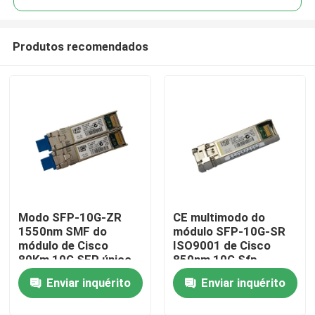
Produtos recomendados
Modo SFP-10G-ZR
CE multimodo do
Casa
1550nm SMF do
módulo SFP-10G-SR
módulo de Cisco
ISO9001 de Cisco
80Km 10G SFP único
850nm 10G Sfp
Produtos
Enviar inquérito
Enviar inquérito
Sobre nós