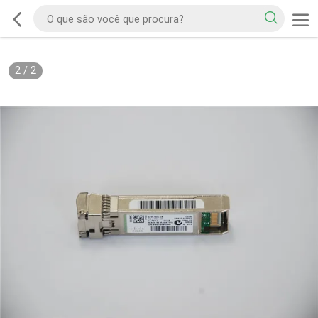
2
/
2