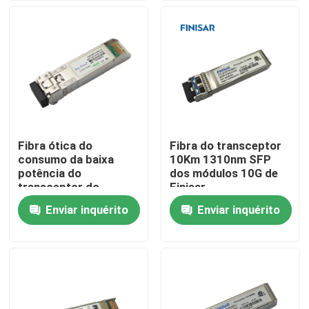
Excursão da fábrica
Controle da qualidade
Contacte-nos
Fibra ótica do
Fibra do transceptor
consumo da baixa
10Km 1310nm SFP
Notícia
potência do
dos módulos 10G de
transceptor do
Finisar
módulo 1310nm
FTLX1471D3BCL
Enviar inquérito
Enviar inquérito
Produtos de IA da Nvidia
1.4KM de SFP 10Gbps
Módulo óptico 400G/800G
módulo de 100G QSFP28