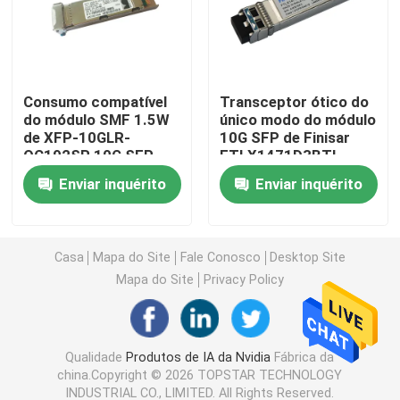
módulo de 25G SFP28
Consumo compatível
Transceptor ótico do
módulo de 10G SFP
do módulo SMF 1.5W
único modo do módulo
de XFP-10GLR-
10G SFP de Finisar
OC192SR 10G SFP
FTLX1471D3BTL
Transceptor ótico de Finisar
Iindustrial
Enviar inquérito
Enviar inquérito
cartão do adaptador de rede
Casa
Mapa do Site
Fale Conosco
Desktop Site
Módulo FC SFP em brocado
Mapa do Site
Privacy Policy
Interruptor do SAN de brocado
Qualidade
Produtos de IA da Nvidia
Fábrica da
china.Copyright © 2026 TOPSTAR TECHNOLOGY
Licença da VAGEM de brocado
INDUSTRIAL CO., LIMITED. All Rights Reserved.