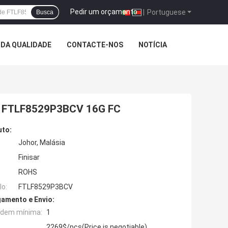
Pedir um orçamento
|
Portuguese
Busca
DA QUALIDADE
CONTACTE-NOS
NOTÍCIA
ar FTLF8529P3BCV 16G FC
uto:
Johor, Malásia
Finisar
ROHS
o:
FTLF8529P3BCV
amento e Envio:
rdem mínima:
1
2269$/pcs(Price is negotiable)