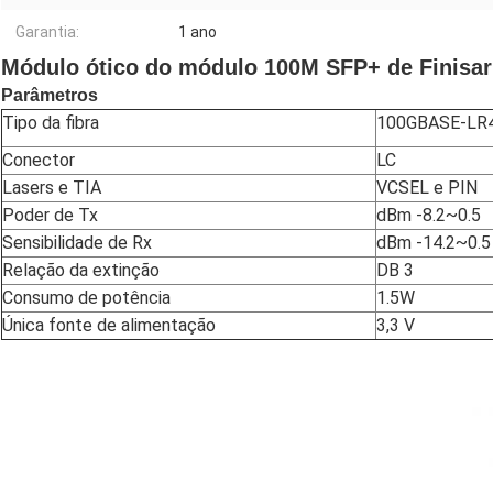
Garantia:
1 ano
Módulo ótico do módulo 100M SFP+ de Finis
Parâmetros
Tipo da fibra
100GBASE-LR4
Conector
LC
Lasers e TIA
VCSEL e PIN
Poder de Tx
dBm -8.2~0.5
Sensibilidade de Rx
dBm -14.2~0.5
Relação da extinção
DB 3
Consumo de potência
1.5W
Única fonte de alimentação
3,3 V