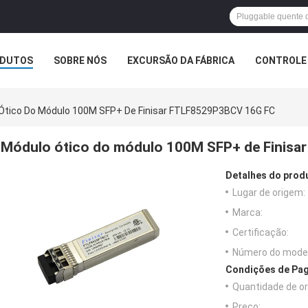
DUTOS
SOBRE NÓS
EXCURSÃO DA FÁBRICA
CONTROLE 
Ótico Do Módulo 100M SFP+ De Finisar FTLF8529P3BCV 16G FC
Módulo ótico do módulo 100M SFP+ de Finis
Detalhes do prod
Lugar de origem:
Marca:
Certificação:
Número do model
Condições de Pag
Quantidade de o
Preço: