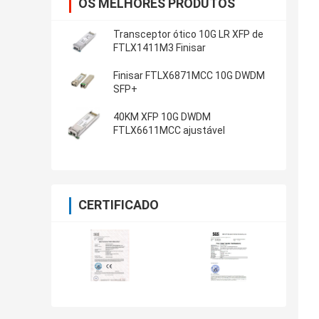
OS MELHORES PRODUTOS
Transceptor ótico 10G LR XFP de
FTLX1411M3 Finisar
Finisar FTLX6871MCC 10G DWDM
SFP+
40KM XFP 10G DWDM
FTLX6611MCC ajustável
CERTIFICADO