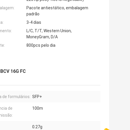
alagem:
Pacote antiestático, embalagem
padrão
a:
3-4 dias
mento:
L/C, T/T, Western Union,
MoneyGram, D/A
te:
800pcs pelo dia
3BCV 16G FC
a de formulários:
SFP+
ncia de
100m
missão:
0.27g