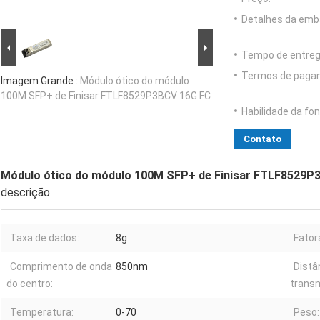
Detalhes da emb
Tempo de entreg
Termos de paga
Imagem Grande :
Módulo ótico do módulo
100M SFP+ de Finisar FTLF8529P3BCV 16G FC
Habilidade da fon
Contato
Módulo ótico do módulo 100M SFP+ de Finisar FTLF8529P
descrição
Taxa de dados:
8g
Fator
Comprimento de onda
850nm
Distâ
do centro:
trans
Temperatura:
0-70
Peso: