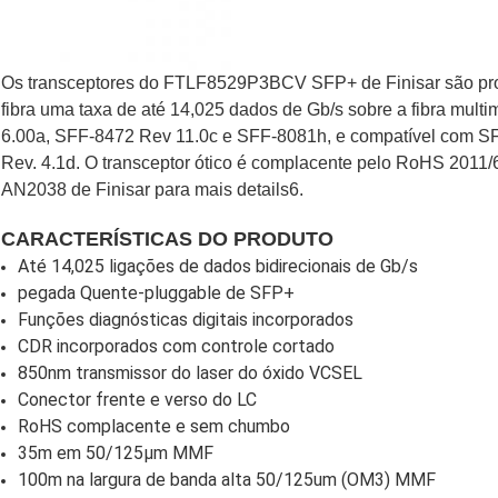
Os transceptores do FTLF8529P3BCV SFP+ de Finisar são proj
fibra uma taxa de até 14,025 dados de Gb/s sobre a fibra mul
6.00a, SFF-8472 Rev 11.0c e SFF-8081h, e compatível com SF
Rev. 4.1d. O transceptor ótico é complacente pelo RoHS 2011/6
AN2038 de Finisar para mais details6.
CARACTERÍSTICAS DO PRODUTO
Até 14,025 ligações de dados bidirecionais de Gb/s
pegada Quente-pluggable de SFP+
Funções diagnósticas digitais incorporados
CDR incorporados com controle cortado
850nm transmissor do laser do óxido VCSEL
Conector frente e verso do LC
RoHS complacente e sem chumbo
35m em 50/125µm MMF
100m na largura de banda alta 50/125um (OM3) MMF