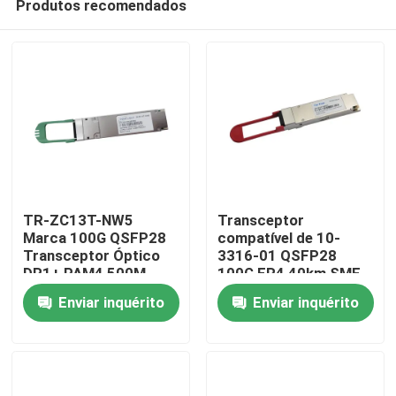
Produtos recomendados
TR-ZC13T-NW5
Transceptor
Marca 100G QSFP28
compatível de 10-
Transceptor Óptico
3316-01 QSFP28
DR1+ PAM4 500M
100G ER4 40km SMF
Casa
Enviar inquérito
Enviar inquérito
Produtos
Sobre nós