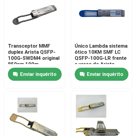
Excursão da fábrica
Controle da qualidade
Transceptor MMF
Único Lambda sistema
duplex Arista QSFP-
ótico 10KM SMF LC
Contacte-nos
100G-SWDM4 original
QSFP-100G-LR frente
850nm 100m
e verso do Arista
70m/OM3 100m/OM4
QSFP28 100G PAM4
Enviar inquérito
Enviar inquérito
Notícia
Produtos de IA da Nvidia
Módulo óptico 400G/800G
módulo de 100G QSFP28